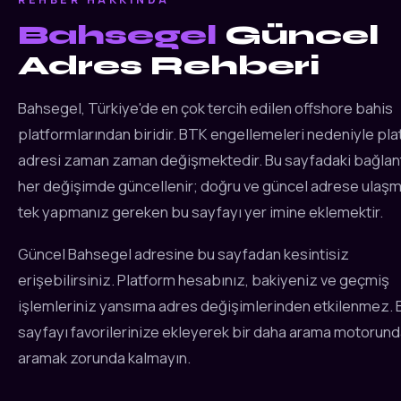
Bahsegel
Güncel
Adres Rehberi
Bahsegel, Türkiye'de en çok tercih edilen offshore bahis
platformlarından biridir. BTK engellemeleri nedeniyle pl
adresi zaman zaman değişmektedir. Bu sayfadaki bağlant
her değişimde güncellenir; doğru ve güncel adrese ulaşm
tek yapmanız gereken bu sayfayı yer imine eklemektir.
Güncel Bahsegel adresine bu sayfadan kesintisiz
erişebilirsiniz. Platform hesabınız, bakiyeniz ve geçmiş
işlemleriniz yansıma adres değişimlerinden etkilenmez. 
sayfayı favorilerinize ekleyerek bir daha arama motorun
aramak zorunda kalmayın.