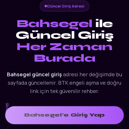
Güncel Giriş Adresi
Bahsegel
ile
Güncel Giriş
Her Zaman
Burada
Bahsegel güncel giriş
adresi her değişimde bu
sayfada güncellenir. BTK engeli aşma ve doğru
link için tek güvenilir rehber.
Bahsegel'e Giriş Yap