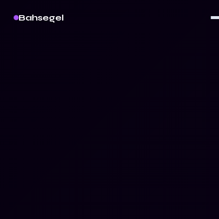
Bahsegel