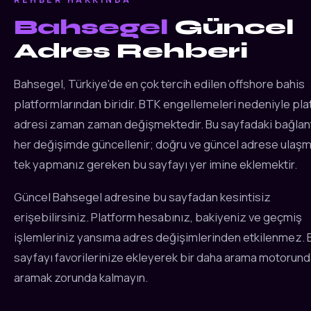
Bahsegel
Güncel
Adres Rehberi
Bahsegel, Türkiye'de en çok tercih edilen offshore bahis
platformlarından biridir. BTK engellemeleri nedeniyle pl
adresi zaman zaman değişmektedir. Bu sayfadaki bağlant
her değişimde güncellenir; doğru ve güncel adrese ulaşm
tek yapmanız gereken bu sayfayı yer imine eklemektir.
Güncel Bahsegel adresine bu sayfadan kesintisiz
erişebilirsiniz. Platform hesabınız, bakiyeniz ve geçmiş
işlemleriniz yansıma adres değişimlerinden etkilenmez. 
sayfayı favorilerinize ekleyerek bir daha arama motorun
aramak zorunda kalmayın.