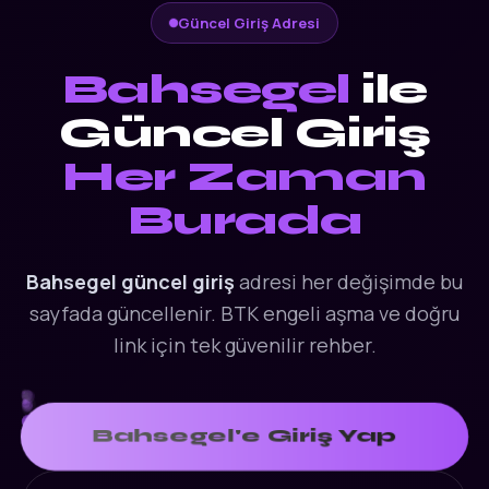
Güncel Giriş Adresi
Bahsegel
ile
Güncel Giriş
Her Zaman
Burada
Bahsegel güncel giriş
adresi her değişimde bu
sayfada güncellenir. BTK engeli aşma ve doğru
link için tek güvenilir rehber.
Bahsegel'e Giriş Yap